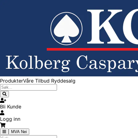
Produkter
Våre Tilbud
Ryddesalg
Bli Kunde
Logg inn
MVA Nei