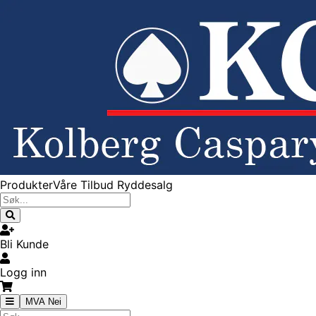
Produkter
Våre Tilbud
Ryddesalg
Bli Kunde
Logg inn
MVA Nei