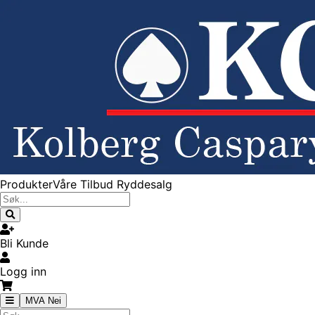
Produkter
Våre Tilbud
Ryddesalg
Bli Kunde
Logg inn
MVA Nei