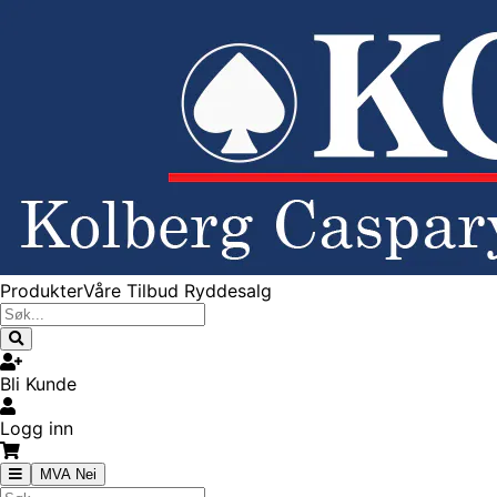
Produkter
Våre Tilbud
Ryddesalg
Bli Kunde
Logg inn
MVA Nei