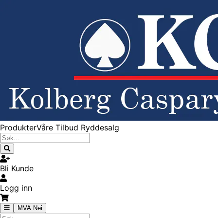
Produkter
Våre Tilbud
Ryddesalg
Bli Kunde
Logg inn
MVA Nei