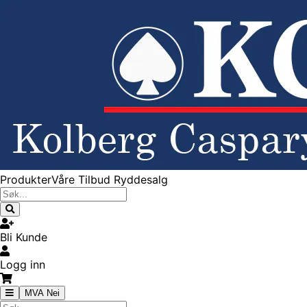
Produkter
Våre Tilbud
Ryddesalg
Bli Kunde
Logg inn
MVA Nei