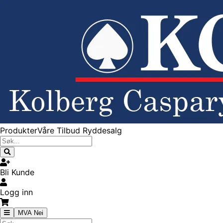
Produkter
Våre Tilbud
Ryddesalg
Bli Kunde
Logg inn
MVA Nei