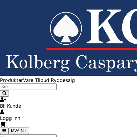
Produkter
Våre Tilbud
Ryddesalg
Bli Kunde
Logg inn
MVA Nei