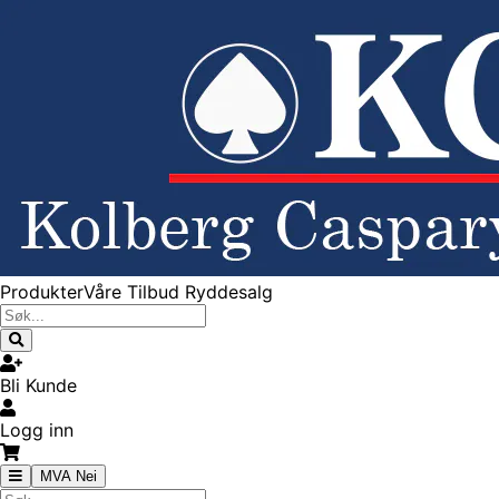
Produkter
Våre Tilbud
Ryddesalg
Bli Kunde
Logg inn
MVA Nei