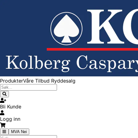
Produkter
Våre Tilbud
Ryddesalg
Bli Kunde
Logg inn
MVA Nei