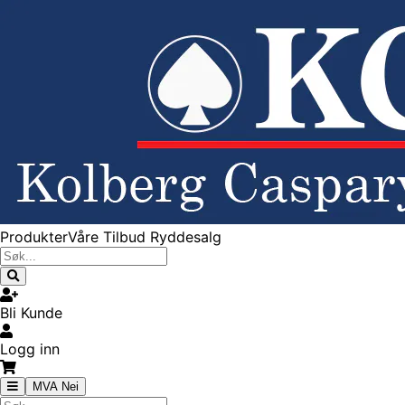
Produkter
Våre Tilbud
Ryddesalg
Bli Kunde
Logg inn
MVA Nei