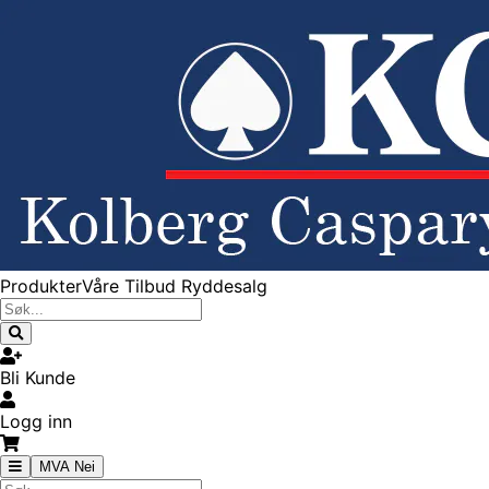
Produkter
Våre Tilbud
Ryddesalg
Bli Kunde
Logg inn
MVA Nei