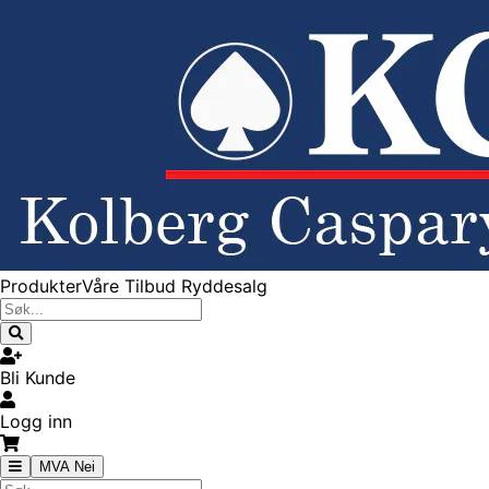
Produkter
Våre Tilbud
Ryddesalg
Bli Kunde
Logg inn
MVA Nei