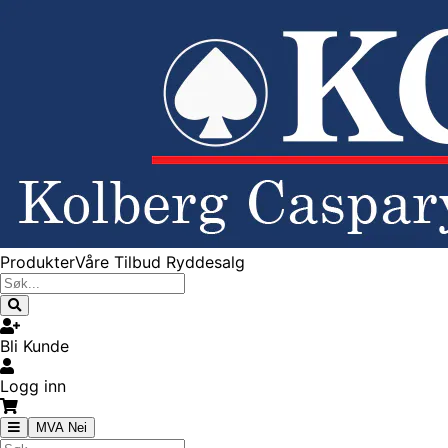
Produkter
Våre Tilbud
Ryddesalg
Bli Kunde
Logg inn
MVA Nei