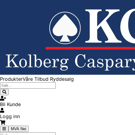
Produkter
Våre Tilbud
Ryddesalg
Bli Kunde
Logg inn
MVA Nei