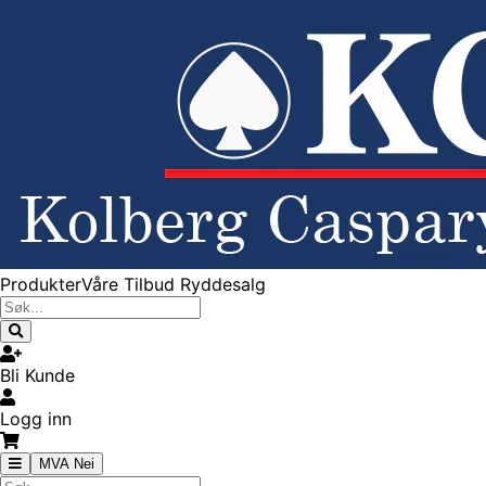
Produkter
Våre Tilbud
Ryddesalg
Bli Kunde
Logg inn
MVA Nei