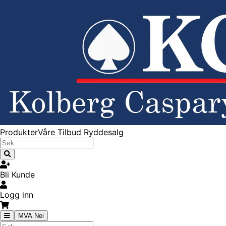
Produkter
Våre Tilbud
Ryddesalg
Bli Kunde
Logg inn
MVA Nei