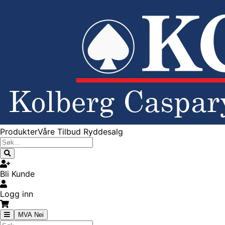
Produkter
Våre Tilbud
Ryddesalg
Bli Kunde
Logg inn
MVA Nei