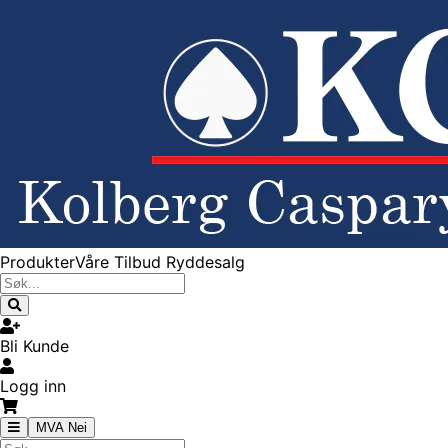
Produkter
Våre Tilbud
Ryddesalg
Bli Kunde
Logg inn
MVA Nei