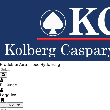
Produkter
Våre Tilbud
Ryddesalg
Bli Kunde
Logg inn
MVA Nei