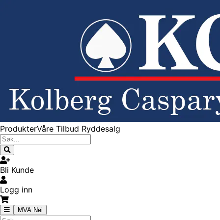
Produkter
Våre Tilbud
Ryddesalg
Bli Kunde
Logg inn
MVA Nei