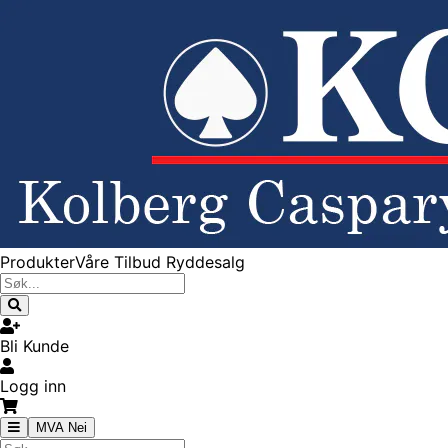
Produkter
Våre Tilbud
Ryddesalg
Bli Kunde
Logg inn
MVA Nei