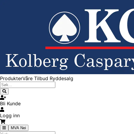
Produkter
Våre Tilbud
Ryddesalg
Bli Kunde
Logg inn
MVA Nei