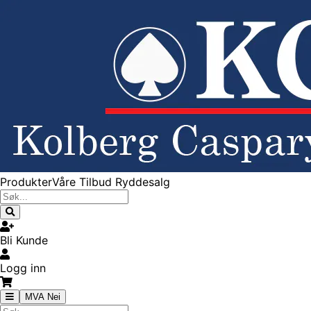
Produkter
Våre Tilbud
Ryddesalg
Bli Kunde
Logg inn
MVA Nei