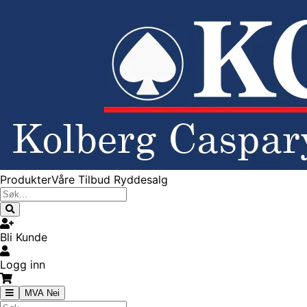
Produkter
Våre Tilbud
Ryddesalg
Bli Kunde
Logg inn
MVA Nei