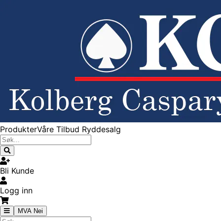
Produkter
Våre Tilbud
Ryddesalg
Bli Kunde
Logg inn
MVA Nei