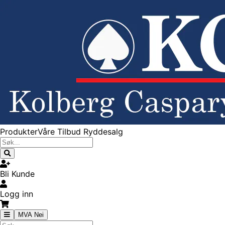
Produkter
Våre Tilbud
Ryddesalg
Bli Kunde
Logg inn
MVA Nei