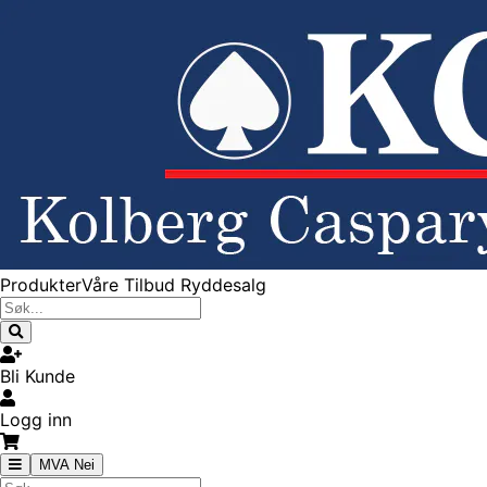
Produkter
Våre Tilbud
Ryddesalg
Bli Kunde
Logg inn
MVA Nei