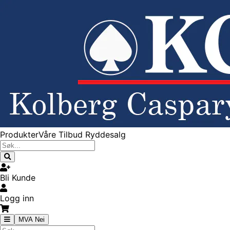
Produkter
Våre Tilbud
Ryddesalg
Bli Kunde
Logg inn
MVA Nei