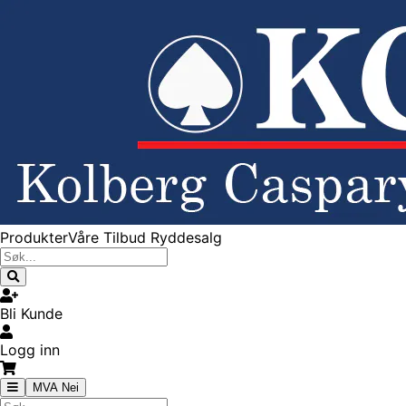
Produkter
Våre Tilbud
Ryddesalg
Bli Kunde
Logg inn
MVA Nei