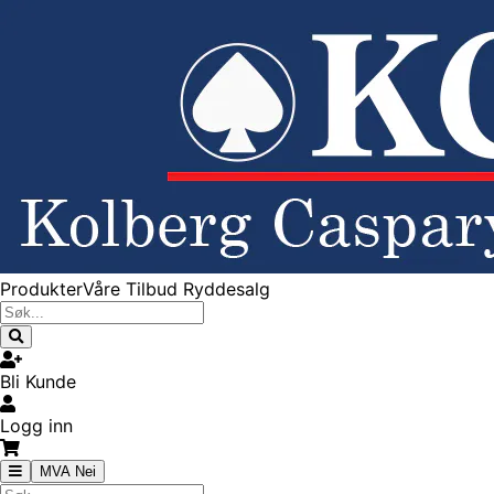
Produkter
Våre Tilbud
Ryddesalg
Bli Kunde
Logg inn
MVA Nei