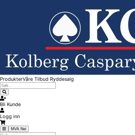
Produkter
Våre Tilbud
Ryddesalg
Bli Kunde
Logg inn
MVA Nei