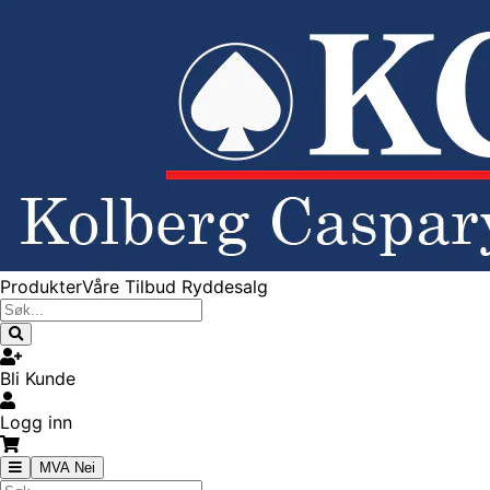
Produkter
Våre Tilbud
Ryddesalg
Bli Kunde
Logg inn
MVA Nei