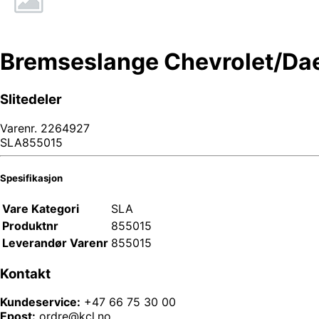
Bremseslange Chevrolet/D
Slitedeler
Varenr.
2264927
SLA855015
Spesifikasjon
Vare Kategori
SLA
Produktnr
855015
Leverandør Varenr
855015
Kontakt
Kundeservice:
+47 66 75 30 00
Epost:
ordre@kcl.no