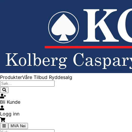
Produkter
Våre Tilbud
Ryddesalg
Bli Kunde
Logg inn
MVA Nei