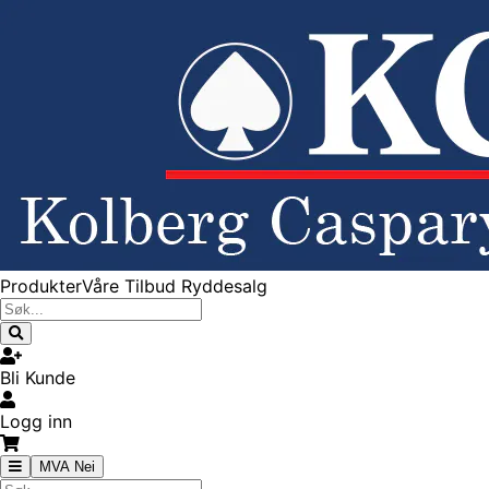
Produkter
Våre Tilbud
Ryddesalg
Bli Kunde
Logg inn
MVA Nei