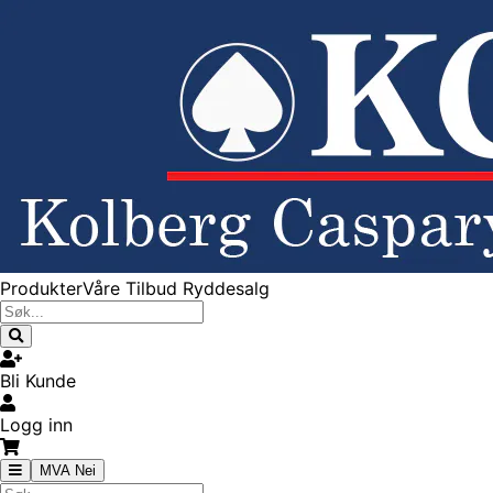
Produkter
Våre Tilbud
Ryddesalg
Bli Kunde
Logg inn
MVA Nei