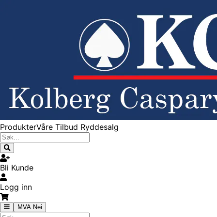
Produkter
Våre Tilbud
Ryddesalg
Bli Kunde
Logg inn
MVA Nei