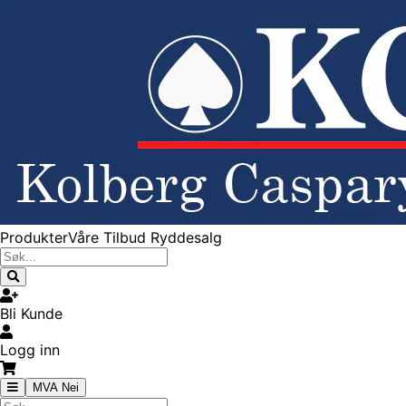
Produkter
Våre Tilbud
Ryddesalg
Bli Kunde
Logg inn
MVA Nei