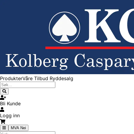
Produkter
Våre Tilbud
Ryddesalg
Bli Kunde
Logg inn
MVA Nei