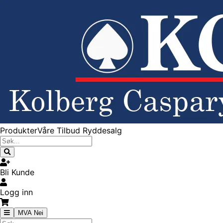
Produkter
Våre Tilbud
Ryddesalg
Bli Kunde
Logg inn
MVA Nei