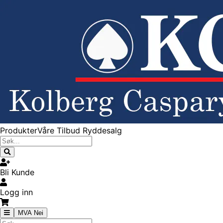
Produkter
Våre Tilbud
Ryddesalg
Bli Kunde
Logg inn
MVA Nei