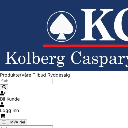
Produkter
Våre Tilbud
Ryddesalg
Bli Kunde
Logg inn
MVA Nei