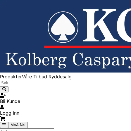
Produkter
Våre Tilbud
Ryddesalg
Bli Kunde
Logg inn
MVA Nei