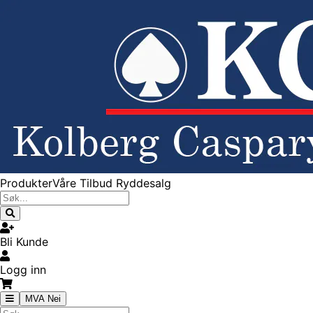
Produkter
Våre Tilbud
Ryddesalg
Bli Kunde
Logg inn
MVA Nei