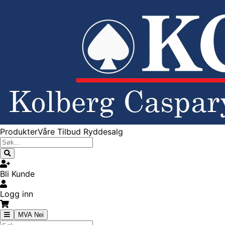
Produkter
Våre Tilbud
Ryddesalg
Bli Kunde
Logg inn
MVA Nei