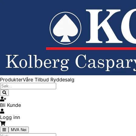
Produkter
Våre Tilbud
Ryddesalg
Bli Kunde
Logg inn
MVA Nei