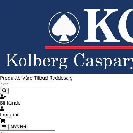
Produkter
Våre Tilbud
Ryddesalg
Bli Kunde
Logg inn
MVA Nei