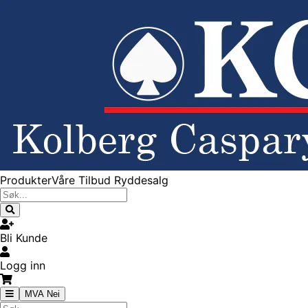
Produkter
Våre Tilbud
Ryddesalg
Bli Kunde
Logg inn
MVA Nei