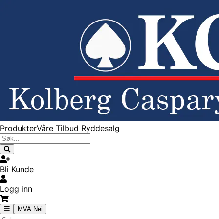
Produkter
Våre Tilbud
Ryddesalg
Bli Kunde
Logg inn
MVA Nei