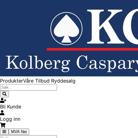
Produkter
Våre Tilbud
Ryddesalg
Bli Kunde
Logg inn
MVA Nei